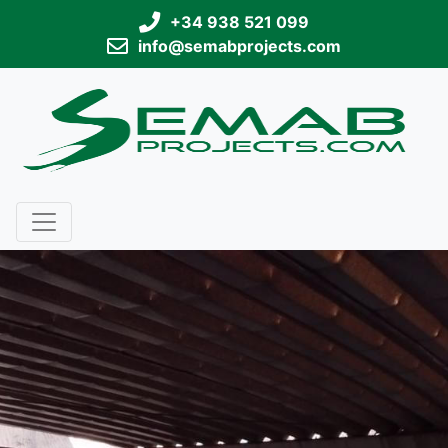
+34 938 521 099
info@semabprojects.com