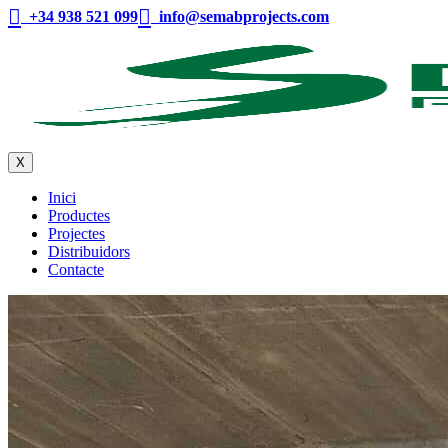
+34 938 521 099
info@semabprojects.com
X
Inici
Productes
Projectes
Distribuidors
Contacte