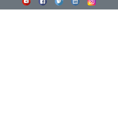
Avís Legal
C/
Política de Qualitat
08
Sobre nosaltres
T.