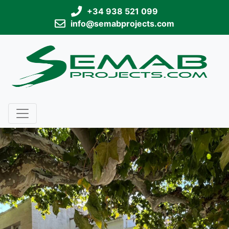
+34 938 521 099
info@semabprojects.com