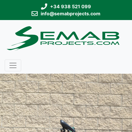
+34 938 521 099
info@semabprojects.com