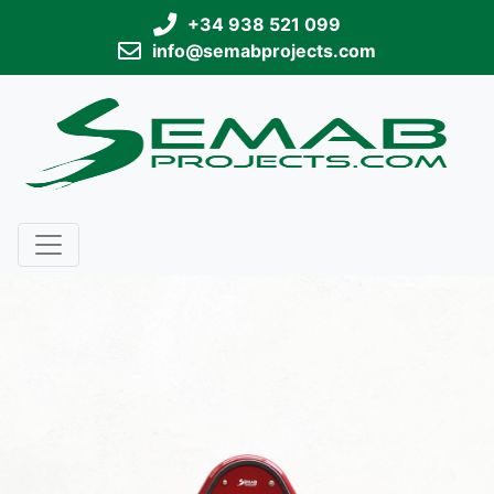
+34 938 521 099
info@semabprojects.com