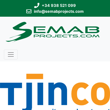
+34 938 521 099
info@semabprojects.com